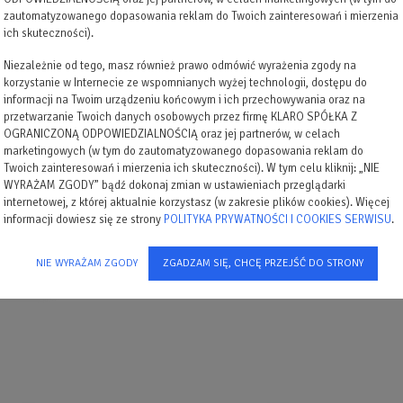
zautomatyzowanego dopasowania reklam do Twoich zainteresowań i mierzenia
ich skuteczności).
Niezależnie od tego, masz również prawo odmówić wyrażenia zgody na
korzystanie w Internecie ze wspomnianych wyżej technologii, dostępu do
informacji na Twoim urządzeniu końcowym i ich przechowywania oraz na
przetwarzanie Twoich danych osobowych przez firmę KLARO SPÓŁKA Z
OGRANICZONĄ ODPOWIEDZIALNOŚCIĄ oraz jej partnerów, w celach
marketingowych (w tym do zautomatyzowanego dopasowania reklam do
2
1 sypialnia
1 duże łóżko podwójne
Twoich zainteresowań i mierzenia ich skuteczności). W tym celu kliknij: „NIE
WYRAŻAM ZGODY” bądź dokonaj zmian w ustawieniach przeglądarki
internetowej, z której aktualnie korzystasz (w zakresie plików cookies). Więcej
informacji dowiesz się ze strony
POLITYKA PRYWATNOŚCI I COOKIES SERWISU
.
 szachach. Nie bez powodu to właśnie ten apartament otrzymał taką nazw
NIE WYRAŻAM ZGODY
ZGADZAM SIĘ, CHCĘ PRZEJŚĆ DO STRONY
ód słońca który zaprze dech w piersiach.