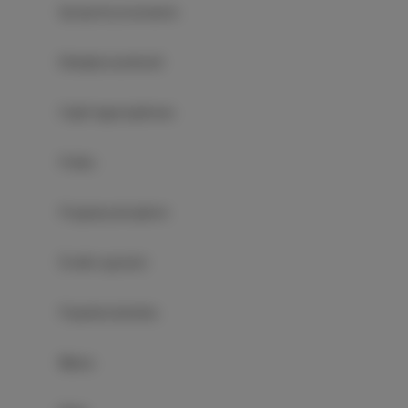
Sprzęt do prasowania
Dźwiękoszczelność
Część wypoczynkowa
Pralka
Przyjazny alergikom
Środki czystości
Prywatna łazienka
Wanna