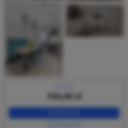
+19 zdjęcia
Cena już od
550,00 zł
ZAREZERWUJ TERAZ
sprawdź dostępność