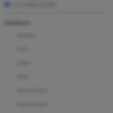
1 sofa rozkładana (Sofa Bed)
Udogodnienia
Klimatyzacja
Kuchnia
Lodówka
Prysznic
Telewizja satelitarna
Suszarka do włosów