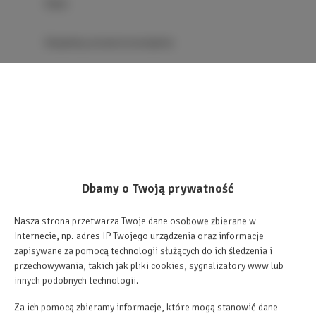
Bidet
Bezpłatny zestaw kosmetyków
Sauna
Telewizor z płaskim ekranem
Telewizor
Dbamy o Twoją prywatność
Część jadalna
Nasza strona przetwarza Twoje dane osobowe zbierane w
Internecie, np. adres IP Twojego urządzenia oraz informacje
Stół
zapisywane za pomocą technologii służących do ich śledzenia i
przechowywania, takich jak pliki cookies, sygnalizatory www lub
Kieliszki do wina
innych podobnych technologii.
Za ich pomocą zbieramy informacje, które mogą stanowić dane
Czekoladki lub ciastka