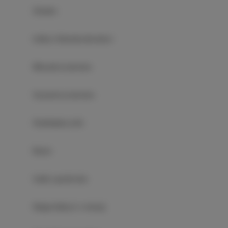
Żelazko
Łóżka / łóżeczka dla dzieci
Wieszak na ubrania
Suszarka na ubrania
Rozkładana sofa
Basen
Szafa / garderoba
Długie łóżka (> 2 metry)