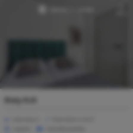
Menu
Biały Król
2
Liczba miejsc:
6
Powierzchnia:
47,00 m
2 sypialnie
2 duże łóżka podwójne