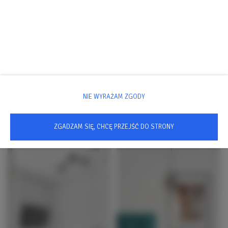
Obiekt przyjazny dla dzieci
Galeria
NIE WYRAŻAM ZGODY
ZGADZAM SIĘ, CHCĘ PRZEJŚĆ DO STRONY