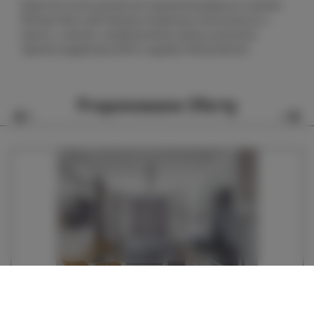
Biały Król nie bez powodu jest najważniejszą figurą w szachach.
W Royal Plater pełni funkcję strategiczną: umieszczony na 1.
piętrze, z salonem, odrębną kuchnią, wanną i prysznicem,
zapewnia wyjątkowy komfort, wygodę i funkcjonalność.
Proponowane Oferty