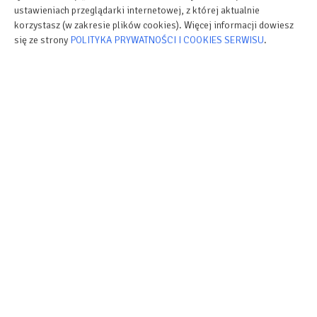
ustawieniach przeglądarki internetowej, z której aktualnie
korzystasz (w zakresie plików cookies). Więcej informacji dowiesz
Przybory kuchenne
się ze strony
POLITYKA PRYWATNOŚCI I COOKIES SERWISU
.
Kuchenka mikrofalowa
Zestaw do przygotowywania kawy i herbaty
Ekspres do kawy
Krzesełko dla dzieci
Ręczniki
Gniazdko koło łóżka
Przenośne WiFi