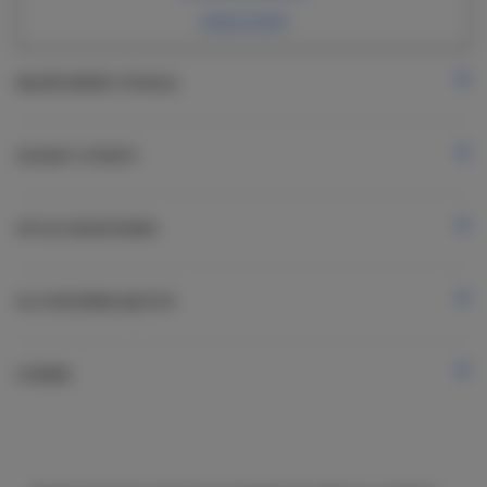
zobacz cennik
WŁAŚCIWOŚCI POKOJU
ZASADY I OPŁATY
OPCJE DODATKOWE
DLA REZERWUJĄCYCH
CENNIK