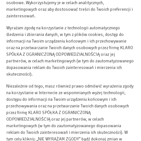
osobowe. Wykorzystujemy je w celach analitycznych,
marketingowych oraz aby dostosować treści do Twoich preferencji i
zainteresowań.
Grill
Wyrażam zgodę na korzystanie z technologii automatycznego
Piekarnik
śledzenia i zbierania danych, w tym z plików cookies, dostęp do
informacji na Twoim urządzeniu końcowym i ich przechowywanie
oraz na przetwarzanie Twoich danych osobowych przez firmę KLARO
Płyta kuchenna
SPÓŁKA Z OGRANICZONĄ ODPOWIEDZIALNOŚCIĄ oraz jej
partnerów, w celach marketingowych (w tym do zautomatyzowanego
dopasowania reklam do Twoich zainteresowań i mierzenia ich
Toster
skuteczności).
Zmywarka
Niezależnie od tego, masz również prawo odmówić wyrażenia zgody
na korzystanie w Internecie ze wspomnianych wyżej technologii,
dostępu do informacji na Twoim urządzeniu końcowym i ich
Czajnik elektryczny
przechowywania oraz na przetwarzanie Twoich danych osobowych
przez firmę KLARO SPÓŁKA Z OGRANICZONĄ
ODPOWIEDZIALNOŚCIĄ oraz jej partnerów, w celach
Stół na świeżym powietrzu
marketingowych (w tym do zautomatyzowanego dopasowania
reklam do Twoich zainteresowań i mierzenia ich skuteczności). W
Aneks kuchenny
tym celu kliknij: „NIE WYRAŻAM ZGODY” bądź dokonaj zmian w