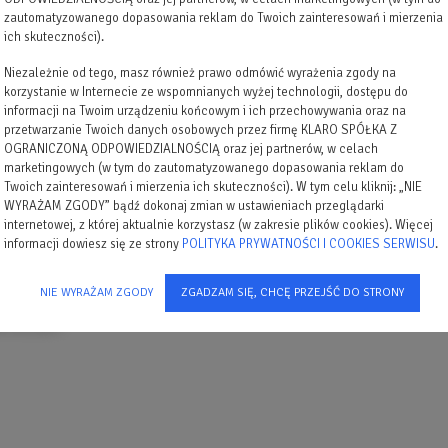
zautomatyzowanego dopasowania reklam do Twoich zainteresowań i mierzenia
ich skuteczności).
Niezależnie od tego, masz również prawo odmówić wyrażenia zgody na
korzystanie w Internecie ze wspomnianych wyżej technologii, dostępu do
informacji na Twoim urządzeniu końcowym i ich przechowywania oraz na
przetwarzanie Twoich danych osobowych przez firmę KLARO SPÓŁKA Z
OGRANICZONĄ ODPOWIEDZIALNOŚCIĄ oraz jej partnerów, w celach
marketingowych (w tym do zautomatyzowanego dopasowania reklam do
2
1 sypialnia
1 duże łóżko podwójne
Twoich zainteresowań i mierzenia ich skuteczności). W tym celu kliknij: „NIE
WYRAŻAM ZGODY” bądź dokonaj zmian w ustawieniach przeglądarki
internetowej, z której aktualnie korzystasz (w zakresie plików cookies). Więcej
informacji dowiesz się ze strony
POLITYKA PRYWATNOŚCI I COOKIES SERWISU
.
NIE WYRAŻAM ZGODY
ZGADZAM SIĘ, CHCĘ PRZEJŚĆ DO STRONY
m z okien na boczną i mniej uczęszczaną ulicę Łeby.
 na zachód słońca.