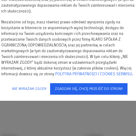
zautomatyzowanego dopasowania reklam do Twoich zainteresowań i mierzenia
ich skuteczności).
Niezależnie od tego, masz również prawo odmówić wyrażenia zgody na
korzystanie w Internecie ze wspomnianych wyżej technologii, dostępu do
informacji na Twoim urządzeniu końcowym i ich przechowywania oraz na
przetwarzanie Twoich danych osobowych przez firmę KLARO SPÓŁKA Z
OGRANICZONĄ ODPOWIEDZIALNOŚCIĄ oraz jej partnerów, w celach
marketingowych (w tym do zautomatyzowanego dopasowania reklam do
2
1 sypialnia
1 duże łóżko podwójne
Twoich zainteresowań i mierzenia ich skuteczności). W tym celu kliknij: „NIE
WYRAŻAM ZGODY” bądź dokonaj zmian w ustawieniach przeglądarki
internetowej, z której aktualnie korzystasz (w zakresie plików cookies). Więcej
informacji dowiesz się ze strony
POLITYKA PRYWATNOŚCI I COOKIES SERWISU
.
ejnej dynamicznej figury szachowej. To wyjątkowy nocleg w Łebie, któ
NIE WYRAŻAM ZGODY
ZGADZAM SIĘ, CHCĘ PRZEJŚĆ DO STRONY
 się w nim miejsce dla dwóch par, rodziny z dziećmi, a nawet piątki