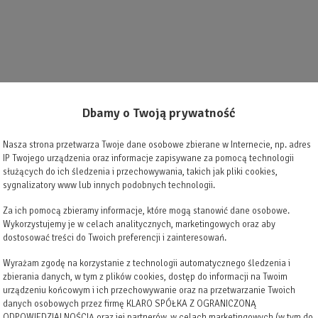
Dbamy o Twoją prywatność
Nasza strona przetwarza Twoje dane osobowe zbierane w Internecie, np. adres
IP Twojego urządzenia oraz informacje zapisywane za pomocą technologii
służących do ich śledzenia i przechowywania, takich jak pliki cookies,
sygnalizatory www lub innych podobnych technologii.
Za ich pomocą zbieramy informacje, które mogą stanowić dane osobowe.
Wykorzystujemy je w celach analitycznych, marketingowych oraz aby
dostosować treści do Twoich preferencji i zainteresowań.
Wyrażam zgodę na korzystanie z technologii automatycznego śledzenia i
zbierania danych, w tym z plików cookies, dostęp do informacji na Twoim
urządzeniu końcowym i ich przechowywanie oraz na przetwarzanie Twoich
danych osobowych przez firmę KLARO SPÓŁKA Z OGRANICZONĄ
ODPOWIEDZIALNOŚCIĄ oraz jej partnerów, w celach marketingowych (w tym do