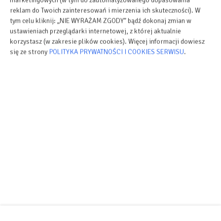
marketingowych (w tym do zautomatyzowanego dopasowania
reklam do Twoich zainteresowań i mierzenia ich skuteczności). W
tym celu kliknij: „NIE WYRAŻAM ZGODY” bądź dokonaj zmian w
ustawieniach przeglądarki internetowej, z której aktualnie
korzystasz (w zakresie plików cookies). Więcej informacji dowiesz
się ze strony
POLITYKA PRYWATNOŚCI I COOKIES SERWISU
.
Strona własna
W zależności od Twoich potrzeb, możesz stworzyć dowolną ilość